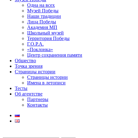
Одна на всех
Музей Победы
Наши традиции
Лица Победы
Академия МП
Школьный музей
Территория Победы
Г.О.Р.А.
«Поклонка»
Центр сохранения памяти
Общество
Точка зрения
Страницы истории
Страницы истории
Имена в летописи
Тесты
Об агентстве
Партнеры
Контакты