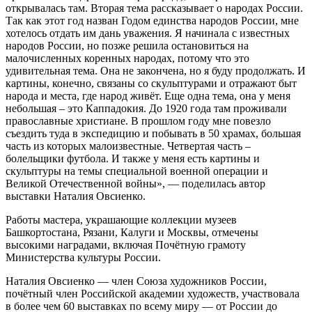
открывалась там. Вторая тема рассказывает о народах России.
Так как этот год назван Годом единства народов России, мне
хотелось отдать им дань уважения. Я начинала с известных
народов России, но позже решила остановиться на
малочисленных коренных народах, потому что это
удивительная тема. Она не закончена, но я буду продолжать. И
картины, конечно, связаны со скульптурами и отражают быт
народа и места, где народ живёт. Еще одна тема, она у меня
небольшая – это Каппадокия. До 1920 года там проживали
православные христиане. В прошлом году мне повезло
съездить туда в экспедицию и побывать в 50 храмах, большая
часть из которых малоизвестные. Четвертая часть –
болельщики футбола. И также у меня есть картины и
скульптуры на темы специальной военной операции и
Великой Отечественной войны», — поделилась автор
выставки Наталия Овсиенко.
Работы мастера, украшающие коллекции музеев
Башкортостана, Рязани, Калуги и Москвы, отмечены
высокими наградами, включая Почётную грамоту
Министерства культуры России.
Наталия Овсиенко — член Союза художников России,
почётный член Российской академии художеств, участвовала
в более чем 60 выставках по всему миру — от России до