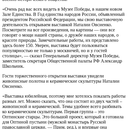
«Очень рад вас всех видеть в Музее Победы, в нашем новом
Зале Единства. В Год единства народов России, объявленный
президентом Российской Федерации, мы свою выставочную
деятельность открываем выставкой Наталии Овсиенко.
Посмотрите на все произведения, на картины — они все
говорят о мощи нашей страны, о дружбе наших народов, о
красоте природы. Замечательные работы, их представлено
здесь более 150. Уверен, выставка будет пользоваться
популярностью не только у москвичей, но и у гостей
столицы», — сказал Генеральный директор Музея Победы,
заместитель секретаря Общественной палаты РФ Александр
Школьник.
Гости торжественного открытия выставки увидели
живописные полотна и керамические скульптуры Наталии
Овсиенко.
«Выставка юбилейная, поэтому мне хотелось показать работы
разных лет. Можно сказать, что она состоит из двух частей –
живописной и керамической. Темы удобнее всего разбивать
ко керамическим скульптурам. Первая группа – это
Оптинские старцы. Это большой проект, который я готовила
для Оптиной пустыни (мужской монастырь Русской
православной церкви. — Прим. ред.), и впервые она