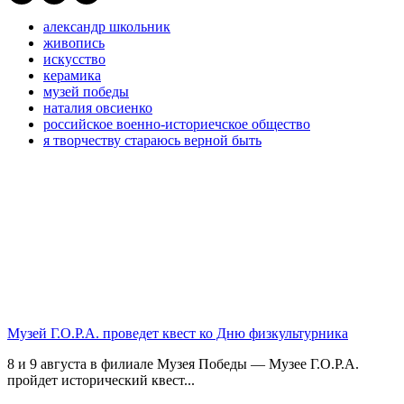
александр школьник
живопись
искусство
керамика
музей победы
наталия овсиенко
российское военно-историечское общество
я творчеству стараюсь верной быть
Музей Г.О.Р.А. проведет квест ко Дню физкультурника
8 и 9 августа в филиале Музея Победы — Музее Г.О.Р.А.
пройдет исторический квест...