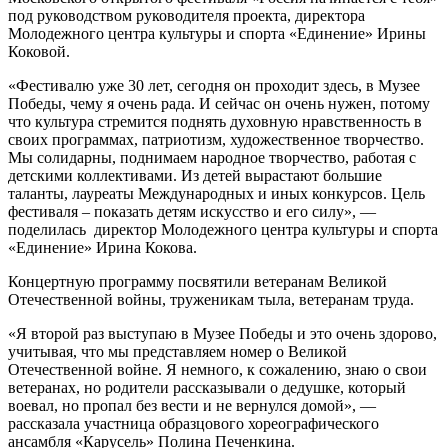
под руководством руководителя проекта, директора
Молодежного центра культуры и спорта «Единение» Ирины
Коковой.
«Фестивалю уже 30 лет, сегодня он проходит здесь, в Музее
Победы, чему я очень рада. И сейчас он очень нужен, потому
что культура стремится поднять духовную нравственность в
своих программах, патриотизм, художественное творчество.
Мы солидарны, поднимаем народное творчество, работая с
детскими коллективами. Из детей вырастают большие
таланты, лауреаты Международных и иных конкурсов. Цель
фестиваля – показать детям искусство и его силу», —
поделилась директор Молодежного центра культуры и спорта
«Единение» Ирина Кокова.
Концертную программу посвятили ветеранам Великой
Отечественной войны, труженикам тыла, ветеранам труда.
«Я второй раз выступаю в Музее Победы и это очень здорово,
учитывая, что мы представляем номер о Великой
Отечественной войне. Я немного, к сожалению, знаю о свои
ветеранах, но родители рассказывали о дедушке, который
воевал, но пропал без вести и не вернулся домой», —
рассказала участница образцового хореографического
ансамбля «Карусель» Полина Печенкина.