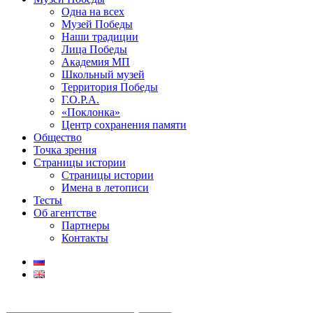
Одна на всех
Музей Победы
Наши традиции
Лица Победы
Академия МП
Школьный музей
Территория Победы
Г.О.Р.А.
«Поклонка»
Центр сохранения памяти
Общество
Точка зрения
Страницы истории
Страницы истории
Имена в летописи
Тесты
Об агентстве
Партнеры
Контакты