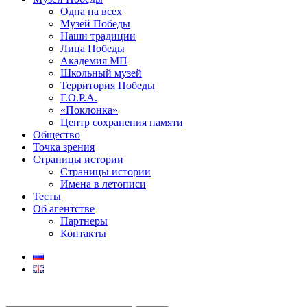
Одна на всех
Музей Победы
Наши традиции
Лица Победы
Академия МП
Школьный музей
Территория Победы
Г.О.Р.А.
«Поклонка»
Центр сохранения памяти
Общество
Точка зрения
Страницы истории
Страницы истории
Имена в летописи
Тесты
Об агентстве
Партнеры
Контакты