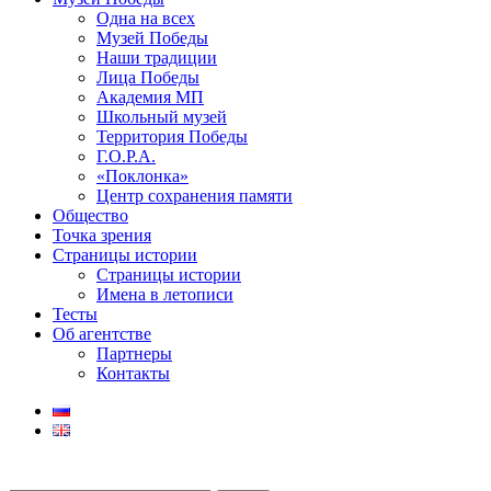
Одна на всех
Музей Победы
Наши традиции
Лица Победы
Академия МП
Школьный музей
Территория Победы
Г.О.Р.А.
«Поклонка»
Центр сохранения памяти
Общество
Точка зрения
Страницы истории
Страницы истории
Имена в летописи
Тесты
Об агентстве
Партнеры
Контакты