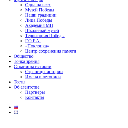
Одна на всех
Музей Победы
Наши традиции
Лица Победы
Академия МП
Школьный музей
Территория Победы
Г.О.Р.А.
«Поклонка»
Центр сохранения памяти
Общество
Точка зрения
Страницы истории
Страницы истории
Имена в летописи
Тесты
Об агентстве
Партнеры
Контакты