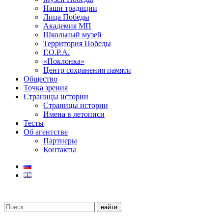
Наши традиции
Лица Победы
Академия МП
Школьный музей
Территория Победы
Г.О.Р.А.
«Поклонка»
Центр сохранения памяти
Общество
Точка зрения
Страницы истории
Страницы истории
Имена в летописи
Тесты
Об агентстве
Партнеры
Контакты