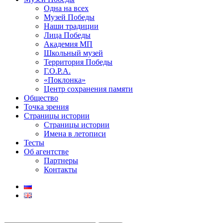
Одна на всех
Музей Победы
Наши традиции
Лица Победы
Академия МП
Школьный музей
Территория Победы
Г.О.Р.А.
«Поклонка»
Центр сохранения памяти
Общество
Точка зрения
Страницы истории
Страницы истории
Имена в летописи
Тесты
Об агентстве
Партнеры
Контакты