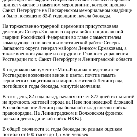
принял участие в памятном мероприятии, которое прошло
Санкт-Петербурге на Пискаревском мемориальном кладбище
и было посвящено 82-й годовщине начала блокады.
На торжественно-траурной церемонии присутствовала
делегация Северо-Западного округа войск национальной
гвардии Российской Федерации во главе с заместителем
командующего по военно-политической работе Северо-
Западного округа генерал-майором Денисом Ермаковым, а
также военнослужащие и сотрудники Главного управления
Росгвардии по г. Санкт-Петербургу и Ленинградской области.
К подножию монумента «Мать-Родина» представители
Росгвардии возложили венок и цветы, почтив память
героических защитников и мирных жителей Ленинграда,
погибших в годы блокады, минутой молчания.
В этот день, 82 года назад, начался отсчет 872 дней испытаний
на прочность жителей города на Неве под немецкой блокадой.
В освобождение Ленинграда большой вклад внесли войска
правопорядка. На Ленинградском и Волховском фронтах
воевали девять дивизий войск НКВД.
В общей сложности за годы блокады по разным оценкам
погибло от 600 тысяч до 1,5 млн человек.