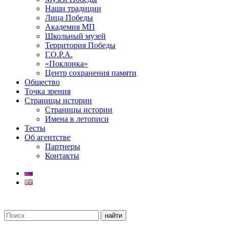
Наши традиции
Лица Победы
Академия МП
Школьный музей
Территория Победы
Г.О.Р.А.
«Поклонка»
Центр сохранения памяти
Общество
Точка зрения
Страницы истории
Страницы истории
Имена в летописи
Тесты
Об агентстве
Партнеры
Контакты