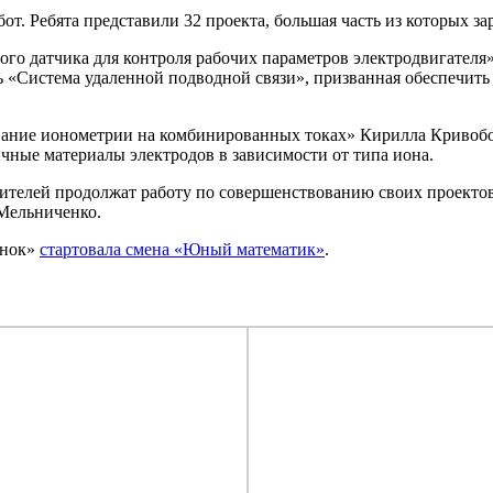
т. Ребята представили 32 проекта, большая часть из которых з
ого датчика для контроля рабочих параметров электродвигателя
ь «Система удаленной подводной связи», призванная обеспечить
ание ионометрии на комбинированных токах» Кирилла Кривобок
ичные материалы электродов в зависимости от типа иона.
телей продолжат работу по совершенствованию своих проектов
 Мельниченко.
енок»
стартовала смена «Юный математик»
.