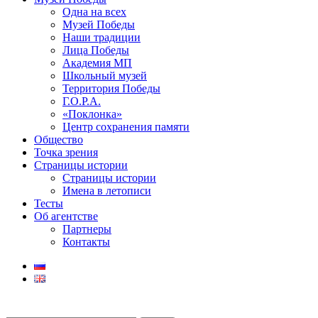
Одна на всех
Музей Победы
Наши традиции
Лица Победы
Академия МП
Школьный музей
Территория Победы
Г.О.Р.А.
«Поклонка»
Центр сохранения памяти
Общество
Точка зрения
Страницы истории
Страницы истории
Имена в летописи
Тесты
Об агентстве
Партнеры
Контакты