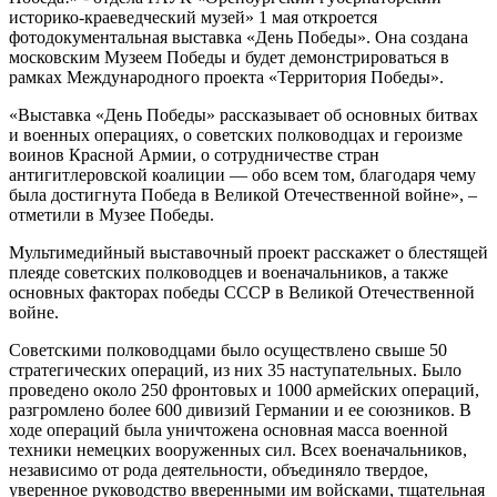
историко-краеведческий музей» 1 мая откроется
фотодокументальная выставка «День Победы». Она создана
московским Музеем Победы и будет демонстрироваться в
рамках Международного проекта «Территория Победы».
«Выставка «День Победы» рассказывает об основных битвах
и военных операциях, о советских полководцах и героизме
воинов Красной Армии, о сотрудничестве стран
антигитлеровской коалиции — обо всем том, благодаря чему
была достигнута Победа в Великой Отечественной войне», –
отметили в Музее Победы.
Мультимедийный выставочный проект расскажет о блестящей
плеяде советских полководцев и военачальников, а также
основных факторах победы СССР в Великой Отечественной
войне.
Советскими полководцами было осуществлено свыше 50
стратегических операций, из них 35 наступательных. Было
проведено около 250 фронтовых и 1000 армейских операций,
разгромлено более 600 дивизий Германии и ее союзников. В
ходе операций была уничтожена основная масса военной
техники немецких вооруженных сил. Всех военачальников,
независимо от рода деятельности, объединяло твердое,
уверенное руководство вверенными им войсками, тщательная