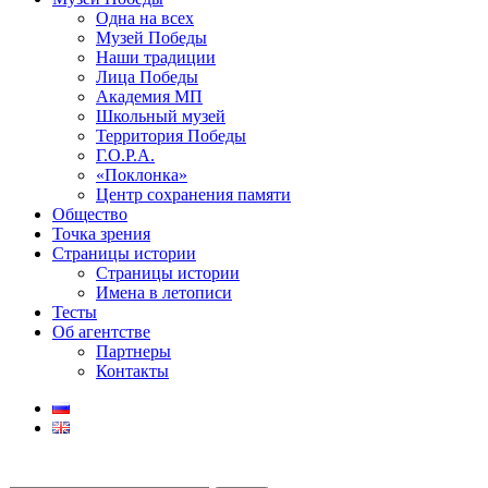
Одна на всех
Музей Победы
Наши традиции
Лица Победы
Академия МП
Школьный музей
Территория Победы
Г.О.Р.А.
«Поклонка»
Центр сохранения памяти
Общество
Точка зрения
Страницы истории
Страницы истории
Имена в летописи
Тесты
Об агентстве
Партнеры
Контакты