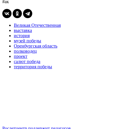
#ак
Великая Отечественная
выставка
история
музей победы
Оренбургская область
полководец
проект
салют победа
территория победы
Росдетцентр поддержит педагогов