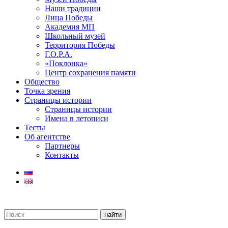
Наши традиции
Лица Победы
Академия МП
Школьный музей
Территория Победы
Г.О.Р.А.
«Поклонка»
Центр сохранения памяти
Общество
Точка зрения
Страницы истории
Страницы истории
Имена в летописи
Тесты
Об агентстве
Партнеры
Контакты