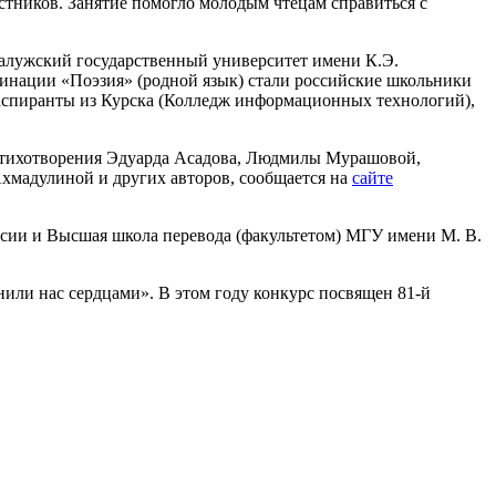
стников. Занятие помогло молодым чтецам справиться с
Калужский государственный университет имени К.Э.
инации «Поэзия» (родной язык) стали российские школьники
 аспиранты из Курска (Колледж информационных технологий),
 стихотворения Эдуарда Асадова, Людмилы Мурашовой,
Ахмадулиной и других авторов, сообщается на
сайте
ссии и Высшая школа перевода (факультетом) МГУ имени М. В.
или нас сердцами». В этом году конкурс посвящен 81-й