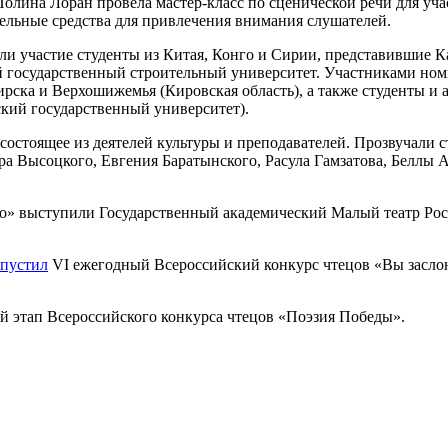
олина Лоран провела мастер-класс по сценической речи для уча
ельные средства для привлечения внимания слушателей.
ли участие студенты из Китая, Конго и Сирии, представившие 
 государственный строительный университет. Участниками ном
рска и Верхошижемья (Кировская область), а также студенты и
ий государственный университет).
остоящее из деятелей культуры и преподавателей. Прозвучали
ра Высоцкого, Евгения Баратынского, Расула Гамзатова, Беллы 
ово» выступили Государственный академический Малый театр Ро
апустил
VI ежегодный Всероссийский конкурс чтецов «Вы заслон
 этап Всероссийского конкурса чтецов «Поэзия Победы».