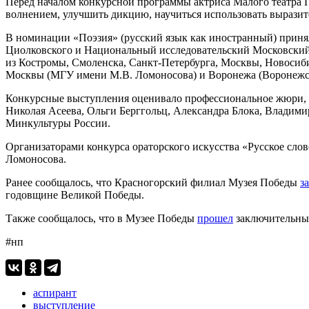
Перед началом конкурсной программы актриса Малого театра П
волнением, улучшить дикцию, научиться использовать выразит
В номинации «Поэзия» (русский язык как иностранный) приня
Циолковского и Национальный исследовательский Московский
из Костромы, Смоленска, Санкт-Петербурга, Москвы, Новосиби
Москвы (МГУ имени М.В. Ломоносова) и Воронежа (Воронежск
Конкурсные выступления оценивало профессиональное жюри, с
Николая Асеева, Ольги Берггольц, Александра Блока, Владими
Минкультуры России.
Организаторами конкурса ораторского искусства «Русское сл
Ломоносова.
Ранее сообщалось, что Красногорский филиал Музея Победы
з
годовщине Великой Победы.
Также сообщалось, что в Музее Победы
прошел
заключительный
#нп
аспирант
выступление