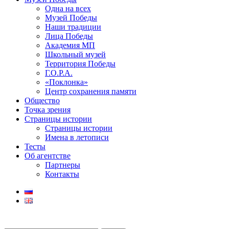
Одна на всех
Музей Победы
Наши традиции
Лица Победы
Академия МП
Школьный музей
Территория Победы
Г.О.Р.А.
«Поклонка»
Центр сохранения памяти
Общество
Точка зрения
Страницы истории
Страницы истории
Имена в летописи
Тесты
Об агентстве
Партнеры
Контакты