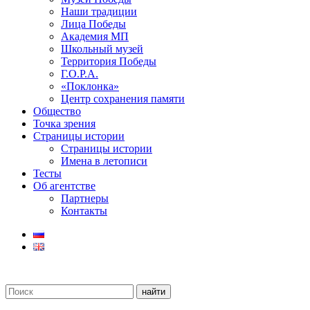
Наши традиции
Лица Победы
Академия МП
Школьный музей
Территория Победы
Г.О.Р.А.
«Поклонка»
Центр сохранения памяти
Общество
Точка зрения
Страницы истории
Страницы истории
Имена в летописи
Тесты
Об агентстве
Партнеры
Контакты