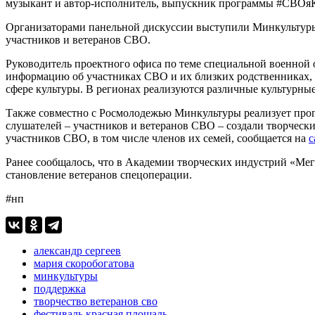
музыкант и автор-исполнитель, выпускник программы #СВОя
Организаторами панельной дискуссии выступили Минкультуры
участников и ветеранов СВО.
Руководитель проектного офиса по теме специальной военной 
информацию об участниках СВО и их близких родственниках, 
сфере культуры. В регионах реализуются различные культурны
Также совместно с Росмолодежью Минкультуры реализует п
слушателей – участников и ветеранов СВО – создали творческ
участников СВО, в том числе членов их семей, сообщается на
с
Ранее сообщалось, что в Академии творческих индустрий «Ме
становление ветеранов спецоперации.
#нп
александр сергеев
мария скоробогатова
минкультуры
поддержка
творчество ветеранов сво
фестиваль красная площадь