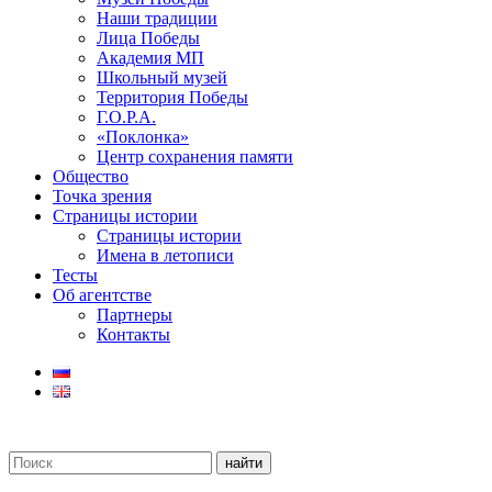
Наши традиции
Лица Победы
Академия МП
Школьный музей
Территория Победы
Г.О.Р.А.
«Поклонка»
Центр сохранения памяти
Общество
Точка зрения
Страницы истории
Страницы истории
Имена в летописи
Тесты
Об агентстве
Партнеры
Контакты