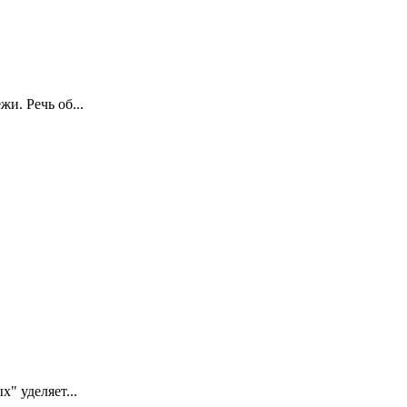
и. Речь об...
" уделяет...