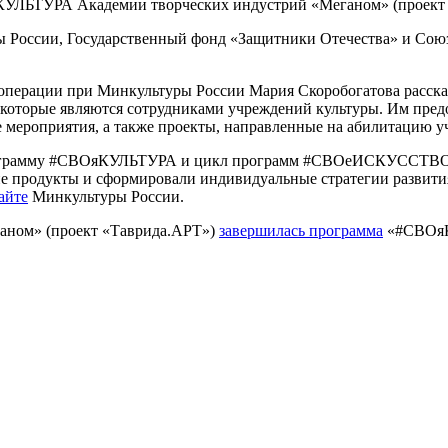
КУЛЬТУРА Академии творческих индустрий «Меганом» (проект 
 России, Государственный фонд «Защитники Отечества» и Союз
операции при Минкультуры России Мария Скоробогатова рассказа
которые являются сотрудниками учреждений культуры. Им пред
е мероприятия, а также проекты, направленные на абилитацию 
рограмму #СВОяКУЛЬТУРА и цикл программ #СВОеИСКУССТВО. В
ие продукты и сформировали индивидуальные стратегии развития
айте
Минкультуры России.
ганом» (проект «Таврида.АРТ»)
завершилась программа
«#СВОяКУ