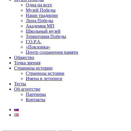
Одна на всех
Музей Победы
Наши традиции
Лица Победы
Академия МП
Школьный музей
Территория Победы
Г.О.Р.А.
«Поклонка»
Центр сохранения памяти
Общество
Точка зрения
Страницы истории
Страницы истории
Имена в летописи
Тесты
Об агентстве
Партнеры
Контакты