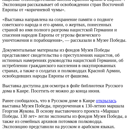
Экспозиция рассказывает об освобождении стран Восточной
Европы от «коричневой чумы».
«Выставка направлена на сохранение памяти о подвиге
советского народа и его армии, о жертвах, понесенных
страной во имя полного разгрома нацистской Германии и
спасения народов Европы от угрозы физического
уничтожения и порабощения», — рассказали в Музее Победы.
Документальные материалы из фондов Музея Победы
представляют свидетельства о преступлениях нацистов, об
истинных намерениях руководства нацистской Германии, об
истреблении гражданского населения в оккупированных
странах, а также о солдатах и полководцах Красной Армии,
освободивших народы Европы от фашизма.
Выставка доступна для осмотра в фойе библиотеки Русского
дома в Каире. Посетить ее можно до конца июня.
Ранее сообщалось, что в Русском доме в Каире
открылась
выставка Музея Победы, приуроченная к 130-летию маршала
Георгия Жукова. В основу выставочного проекта «Маршал
Победы. 130 лет» легли экспонаты из фондов Музея Победы, а
также из семейных архивов потомков полководца.
Экспозицию представили на русском и арабском языках.