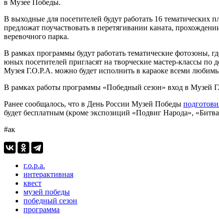
в Музее Победы.
В выходные для посетителей будут работать 16 тематических п
предложат поучаствовать в перетягивании каната, прохождении
веревочного парка.
В рамках программы будут работать тематические фотозоны, г
юных посетителей пригласят на творческие мастер-классы по д
Музея Г.О.Р.А. можно будет исполнить в караоке всеми любим
В рамках работы программы «Победный сезон» вход в Музей Г.
Ранее сообщалось, что в День России Музей Победы
подготови
будет бесплатным (кроме экспозиций «Подвиг Народа», «Битва 
#ак
г.о.р.а.
интерактивная
квест
музей победы
победный сезон
программа