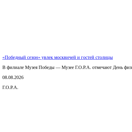
«Победный сезон» увлек москвичей и гостей столицы
В филиале Музея Победы — Музее Г.О.Р.А. отмечают День физк
08.08.2026
Г.О.Р.А.