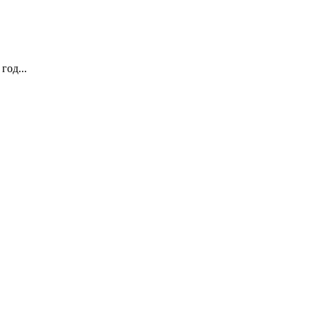
год...