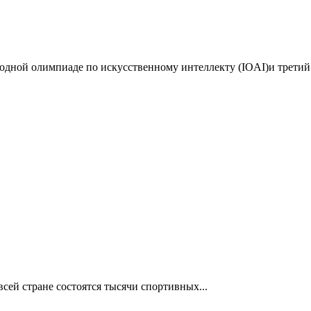
дной олимпиаде по искусственному интеллекту (IOAI)и третий 
сей стране состоятся тысячи спортивных...