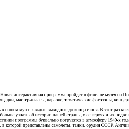
 Новая интерактивная программа пройдет в филиале музея на 
ощадки, мастер-классы, караоке, тематические фотозоны, концер
ь в нашем музее каждые выходные до конца июня. В этот раз кв
ольше узнать об истории нашей страны, о ее героях и их подви
стники программы буквально погрузятся в атмосферу 1940-х год
в которой представлены самолеты, танки, орудия СССР, Англии