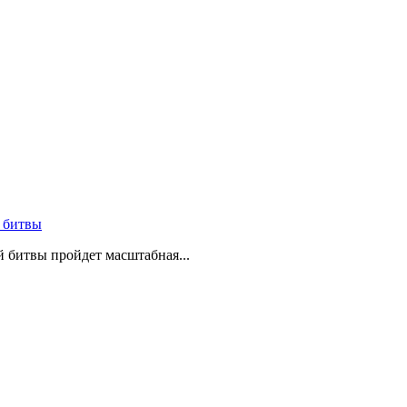
 битвы
й битвы пройдет масштабная...