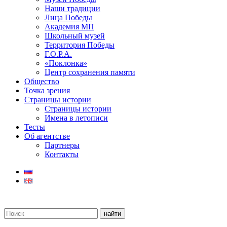
Наши традиции
Лица Победы
Академия МП
Школьный музей
Территория Победы
Г.О.Р.А.
«Поклонка»
Центр сохранения памяти
Общество
Точка зрения
Страницы истории
Страницы истории
Имена в летописи
Тесты
Об агентстве
Партнеры
Контакты