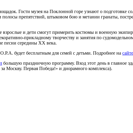
лощадок. Гости музея на Поклонной горе узнают о подготовке с
 полосы препятствий, штыковом бою и метании гранаты, пострел
де взрослые и дети смогут примерить костюмы и военную экипир
екоративно-прикладному творчеству и занятия по судомодельном
ые песни середины XX века.
О.Р.А. будет бесплатным для семей с детьми. Подробнее на
сайт
л
большую праздничную программу. Вход этот день в главное зда
за Москву. Первая Победа!» и диорамного комплекса).