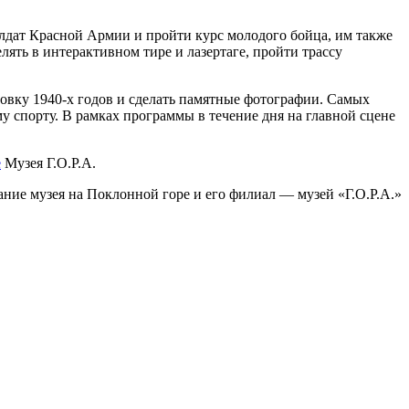
олдат Красной Армии и пройти курс молодого бойца, им также
ять в интерактивном тире и лазертаге, пройти трассу
овку 1940-х годов и сделать памятные фотографии. Самых
у спорту. В рамках программы в течение дня на главной сцене
е
Музея Г.О.Р.А.
ние музея на Поклонной горе и его филиал — музей «Г.О.Р.А.»