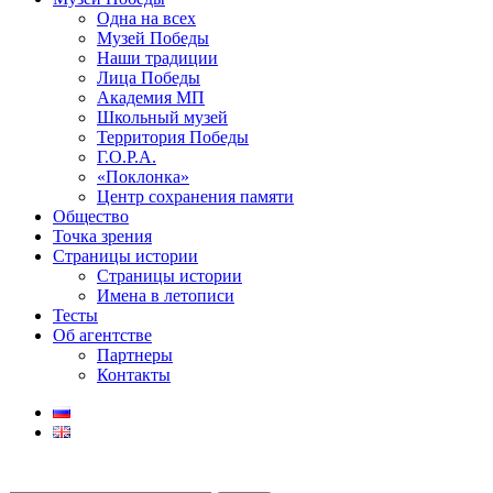
Одна на всех
Музей Победы
Наши традиции
Лица Победы
Академия МП
Школьный музей
Территория Победы
Г.О.Р.А.
«Поклонка»
Центр сохранения памяти
Общество
Точка зрения
Страницы истории
Страницы истории
Имена в летописи
Тесты
Об агентстве
Партнеры
Контакты