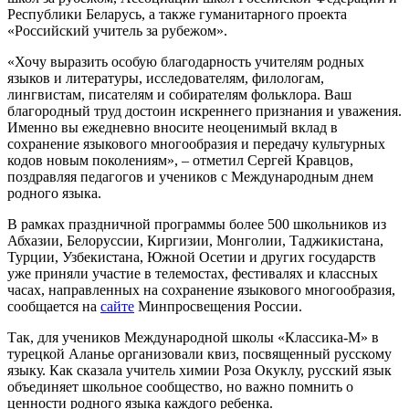
Республики Беларусь, а также гуманитарного проекта
«Российский учитель за рубежом».
«Хочу выразить особую благодарность учителям родных
языков и литературы, исследователям, филологам,
лингвистам, писателям и собирателям фольклора. Ваш
благородный труд достоин искреннего признания и уважения.
Именно вы ежедневно вносите неоценимый вклад в
сохранение языкового многообразия и передачу культурных
кодов новым поколениям», – отметил Сергей Кравцов,
поздравляя педагогов и учеников с Международным днем
родного языка.
В рамках праздничной программы более 500 школьников из
Абхазии, Белоруссии, Киргизии, Монголии, Таджикистана,
Турции, Узбекистана, Южной Осетии и других государств
уже приняли участие в телемостах, фестивалях и классных
часах, направленных на сохранение языкового многообразия,
сообщается на
сайте
Минпросвещения России.
Так, для учеников Международной школы «Классика-М» в
турецкой Аланье организовали квиз, посвященный русскому
языку. Как сказала учитель химии Роза Окуклу, русский язык
объединяет школьное сообщество, но важно помнить о
ценности родного языка каждого ребенка.