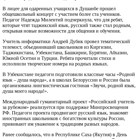
В лицее для одаренных учащихся в Душанбе прошел
общешкольный концерт с участием более ста учеников.
Педагог Надежда Милентий подчеркнула, что для ребят,
которые чтят таджикский язык, русский также стал родным,
открывая новые возможности для общения и обучения.
Учитель информатики Андрей Дубик провел тематический
телемост, объединивший школьников из Киргизии,
Таджикистана, Узбекистана, Башкирии, Бурятии, Абхазии,
Южной Осетии и Турции. Ребята прочитали стихи и
исполнили творческие номера на родных языках.
В Узбекистане педагоги подготовили классные часы «Родной
язык – душа народа», а в школах Белоруссии и России была
организована лингвистическая гостиная «Звучи, родной язык,
душа моего народа!».
Международный гуманитарный проект «Российский учитель
за рубежом» реализуется при поддержке Минпросвещения
РФ. Педагоги проекта продвигают русский язык, знакомят
иностранных школьников с богатством культуры России,
прививают им уважение к традициям разных народов.
Ранее сообщалось, что в Республике Саха (Якутия) в День