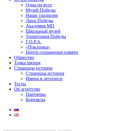
Одна на всех
Музей Победы
Наши традиции
Лица Победы
Академия МП
Школьный музей
Территория Победы
Г.О.Р.А.
«Поклонка»
Центр сохранения памяти
Общество
Точка зрения
Страницы истории
Страницы истории
Имена в летописи
Тесты
Об агентстве
Партнеры
Контакты