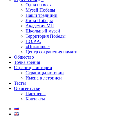
Одна на всех
Музей Победы
Наши традиции
Лица Победы
Академия МП
Школьный музей
Территория Победы
Г.О.Р.А.
«Поклонка»
Центр сохранения памяти
Общество
Точка зрения
Страницы истории
Страницы истории
Имена в летописи
Тесты
Об агентстве
Партнеры
Контакты