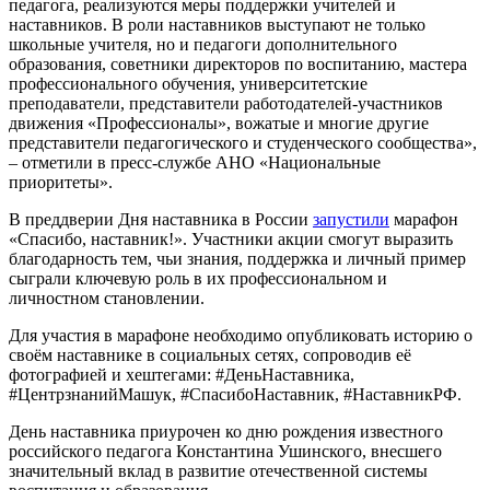
педагога, реализуются меры поддержки учителей и
наставников. В роли наставников выступают не только
школьные учителя, но и педагоги дополнительного
образования, советники директоров по воспитанию, мастера
профессионального обучения, университетские
преподаватели, представители работодателей-участников
движения «Профессионалы», вожатые и многие другие
представители педагогического и студенческого сообщества»,
– отметили в пресс-службе АНО «Национальные
приоритеты».
В преддверии Дня наставника в России
запустили
марафон
«Спасибо,
наставник
!». Участники акции смогут выразить
благодарность тем, чьи знания, поддержка и личный пример
сыграли ключевую роль в их профессиональном и
личностном становлении.
Для участия в марафоне необходимо опубликовать историю о
своём наставнике в социальных сетях, сопроводив её
фотографией и хештегами: #ДеньНаставника,
#ЦентрзнанийМашук, #СпасибоНаставник, #НаставникРФ.
День наставника приурочен ко дню рождения известного
российского педагога Константина Ушинского, внесшего
значительный вклад в развитие отечественной системы