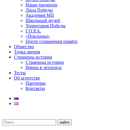
Наши традиции
Лица Победы
Академия МП
Школьный музей
Территория Победы
Г.О.Р.А.
«Поклонка»
Центр сохранения памяти
Общество
Точка зрения
Страницы истории
Страницы истории
Имена в летописи
Тесты
Об агентстве
Партнеры
Контакты