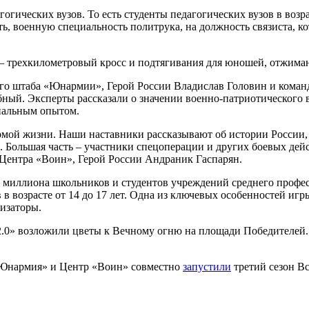
гических вузов. То есть студенты педагогических вузов в возра
ь, военную специальность политрука, на должность связиста, ко
 трехкилометровый кросс и подтягивания для юношей, отжиман
ого штаба «Юнармии», Герой России Владислав Головин и коман
ный. Эксперты рассказали о значении военно-патриотического 
нальным опытом.
ормой жизни. Наши наставники рассказывают об истории России,
 Большая часть – участники спецоперации и других боевых дейс
р Центра «Воин», Герой России Андраник Гаспарян.
3,1 миллиона школьников и студентов учреждений среднего профе
в возрасте от 14 до 17 лет. Одна из ключевых особенностей игр
изаторы.
 2.0» возложили цветы к Вечному огню на площади Победителей
«Юнармия» и Центр «Воин» совместно
запустили
третий сезон Вс