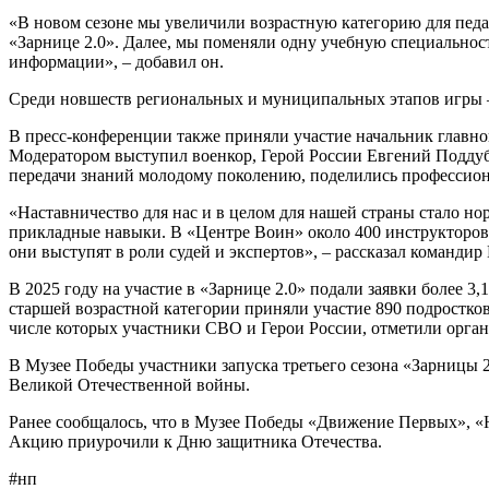
«В новом сезоне мы увеличили возрастную категорию для педаго
«Зарнице 2.0». Далее, мы поменяли одну учебную специальност
информации», – добавил он.
Среди новшеств региональных и муниципальных этапов игры –
В пресс-конференции также приняли участие начальник главн
Модератором выступил военкор, Герой России Евгений Поддуб
передачи знаний молодому поколению, поделились профессио
«Наставничество для нас и в целом для нашей страны стало н
прикладные навыки. В «Центре Воин» около 400 инструкторов.
они выступят в роли судей и экспертов», – рассказал команди
В 2025 году на участие в «Зарнице 2.0» подали заявки более 
старшей возрастной категории приняли участие 890 подростков 
числе которых участники СВО и Герои России, отметили орган
В Музее Победы участники запуска третьего сезона «Зарницы
Великой Отечественной войны.
Ранее сообщалось, что в Музее Победы «Движение Первых», 
Акцию приурочили к Дню защитника Отечества.
#нп