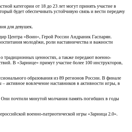
стной категории от 18 до 23 лет могут принять участие в
торый будет обеспечивать устойчивую связь и вести передачу
ия для девушек.
дир Центра «Воин», Герой России Андраник Гаспарян.
воспитания молодёжи, роли наставничества и важности
 о традиционных ценностях, а также передают военно-
твий. В «Зарнице» примут участие более 100 инструкторов,
ссионального образования из 89 регионов России. В финале
ы – активное вовлечение наставников в активности игры, в
. Они почтили минутой молчания память погибших в годы
ероссийской военно-патриотической игры «Зарница 2.0».