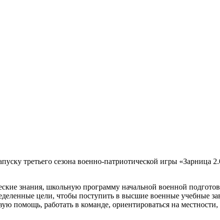
пуску третьего сезона военно-патриотической игры «Зарница 2.0
ические знания, школьную программу начальной военной подгото
ределенные цели, чтобы поступить в высшие военные учебные зав
ую помощь, работать в команде, ориентироваться на местности, р