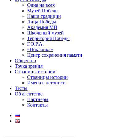
Одна на всех
Музей Победы
Наши традиции
Лица Победы
Академия МП
Школьный музей
Территория Победы
Г.О.Р.А.
«Поклонка»
Центр сохранения памяти
Общество
Точка зрения
Страницы истории
Страницы истории
Имена в летописи
Тесты
Об агентстве
Партнеры
Контакты