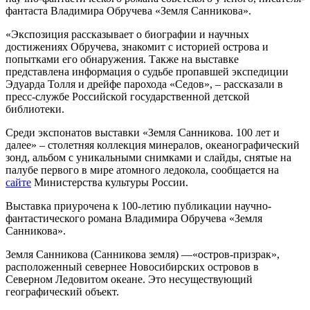
фантаста Владимира Обручева «Земля Санникова».
«Экспозиция рассказывает о биографии и научных
достижениях Обручева, знакомит с историей острова и
попытками его обнаружения. Также на выставке
представлена информация о судьбе пропавшей экспедиции
Эдуарда Толля и дрейфе парохода «Седов», – рассказали в
пресс-службе Российской государственной детской
библиотеки.
Среди экспонатов выставки «Земля Санникова. 100 лет и
далее» – столетняя коллекция минералов, океанографический
зонд, альбом с уникальными снимками и слайды, снятые на
палубе первого в мире атомного ледокола, сообщается на
сайте
Министерства культуры России.
Выставка приурочена к 100-летию публикации научно-
фантастического романа Владимира Обручева «Земля
Санникова».
Земля Санникова (Санникова земля) —«остров-призрак»,
расположенный севернее Новосибирских островов в
Северном Ледовитом океане. Это несуществующий
географический объект.