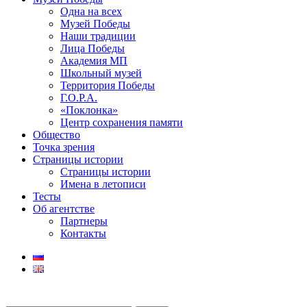
Одна на всех
Музей Победы
Наши традиции
Лица Победы
Академия МП
Школьный музей
Территория Победы
Г.О.Р.А.
«Поклонка»
Центр сохранения памяти
Общество
Точка зрения
Страницы истории
Страницы истории
Имена в летописи
Тесты
Об агентстве
Партнеры
Контакты