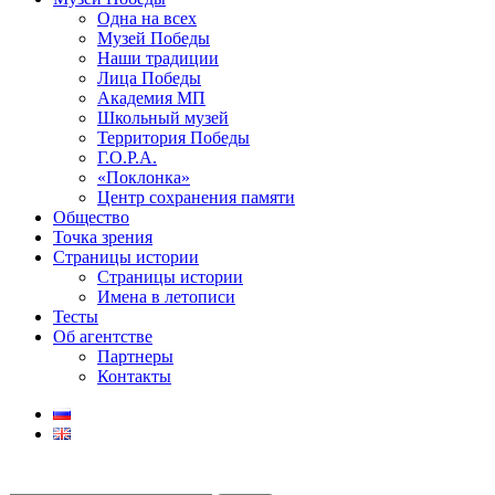
Одна на всех
Музей Победы
Наши традиции
Лица Победы
Академия МП
Школьный музей
Территория Победы
Г.О.Р.А.
«Поклонка»
Центр сохранения памяти
Общество
Точка зрения
Страницы истории
Страницы истории
Имена в летописи
Тесты
Об агентстве
Партнеры
Контакты