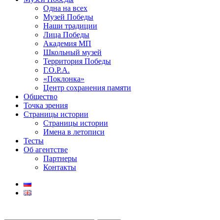
Одна на всех
Музей Победы
Наши традиции
Лица Победы
Академия МП
Школьный музей
Территория Победы
Г.О.Р.А.
«Поклонка»
Центр сохранения памяти
Общество
Точка зрения
Страницы истории
Страницы истории
Имена в летописи
Тесты
Об агентстве
Партнеры
Контакты