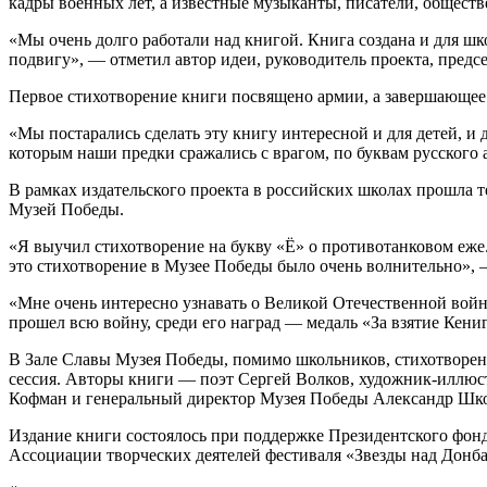
кадры военных лет, а известные музыканты, писатели, обществ
«Мы очень долго работали над книгой. Книга создана и для ш
подвигу», — отметил автор идеи, руководитель проекта, пре
Первое стихотворение книги посвящено армии, а завершающе
«Мы постарались сделать эту книгу интересной и для детей, и
которым наши предки сражались с врагом, по буквам русского 
В рамках издательского проекта в российских школах прошла
Музей Победы.
«Я выучил стихотворение на букву «Ё» о противотанковом еже.
это стихотворение в Музее Победы было очень волнительно», 
«Мне очень интересно узнавать о Великой Отечественной войн
прошел всю войну, среди его наград — медаль «За взятие Кениг
В Зале Славы Музея Победы, помимо школьников, стихотворени
сессия. Авторы книги — поэт Сергей Волков, художник-иллюс
Кофман и генеральный директор Музея Победы Александр Шко
Издание книги состоялось при поддержке Президентского фо
Ассоциации творческих деятелей фестиваля «Звезды над Донба