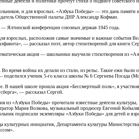
енные деятели и политики прочтут стихи о подвиге советского н
кольников, и для взрослых. «Азбука Победы» — это дань памяти
дседатель Общественной палаты ДНР Александр Кофман.
е — Ялтинской конференции союзных держав 1945 года.
 для взрослых, расположив самые значимые и важные события Ве
алфавита», — рассказал поэт, автор стихотворений для книги Се
 тематическая акция — школьники выучили стихотворения из «Аз
 Во время войны их делали из стали, из рельс. Такие ежи были 
— поделился ученик 5-го класса школы № 6 Сергиева Посада (Мо
е. В нашей школе прошла акция «Бессмертный полк», я участвов
сберга», — рассказал Сергей.
я из «Азбуки Победы» прочитали известные деятели культуры, и
тратор Мария Волкова, музыкальный продюсер Евгений Кобылян
льник подписали экземпляры «Азбуки Победы» для детей и взр
нда культурных инициатив, Департамента культуры Министерст
ссом».