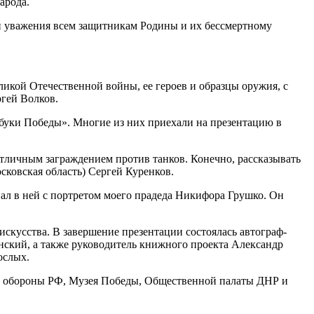
арода.
 и уважения всем защитникам Родины и их бессмертному
ликой Отечественной войны, ее героев и образцы оружия, с
ргей Волков.
буки Победы». Многие из них приехали на презентацию в
отличным заграждением против танков. Конечно, рассказывать
сковская область) Сергей Куренков.
ал в ней с портретом моего прадеда Никифора Грушко. Он
скусства. В завершение презентации состоялась автограф-
ский, а также руководитель книжного проекта Александр
ослых.
ва обороны РФ, Музея Победы, Общественной палаты ДНР и