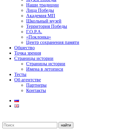
Наши традиции
Лица Победы
Академия МП
Школьный музей
Территория Победы
Г.О.Р.А.
«Поклонка»
Центр сохранения памяти
Общество
Точка зрения
Страницы истории
Страницы истории
Имена в летописи
Тесты
Об агентстве
Партнеры
Контакты