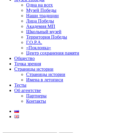
Одна на всех
Музей Победы
Наши традиции
Лица Победы
Академия МП
Школьный музей
Территория Победы
Г.О.Р.А.
«Поклонка»
Центр сохранения памяти
Общество
Точка зрения
Страницы истории
Страницы истории
Имена в летописи
Тесты
Об агентстве
Партнеры
Контакты