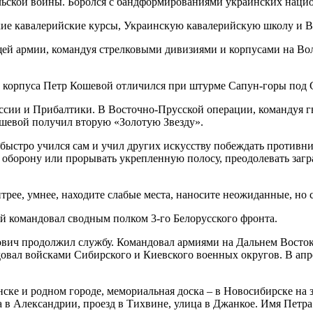
ьской войны. Боролся с бандформированиями украинских нацио
ие кавалерийские курсы, Украинскую кавалерийскую школу и 
ей армии, командуя стрелковыми дивизиями и корпусами на Во
 корпуса Петр Кошевой отличился при штурме Сапун-горы под С
ссии и Прибалтики. В Восточно-Прусской операции, командуя г
ошевой получил вторую «Золотую Звезду».
быстро учился сам и учил других искусству побеждать противн
 оборону или прорывать укрепленную полосу, преодолевать загр
трее, умнее, находите слабые места, наносите неожиданные, но 
й командовал сводным полком 3-го Белорусского фронта.
ич продолжил службу. Командовал армиями на Дальнем Востоке
довал войсками Сибирского и Киевского военных округов. В ап
ке и родном городе, мемориальная доска – в Новосибирске на з
а в Александрии, проезд в Тихвине, улица в Джанкое. Имя Пе