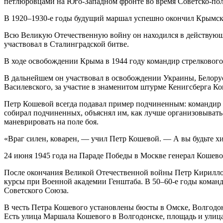
петлюровцами на Юго-Западном фронте во время Советско-пол
В 1920–1930-е годы будущий маршал успешно окончил Крымск
Всю Великую Отечественную войну он находился в действующ
участвовал в Сталинградской битве.
В ходе освобождении Крыма в 1944 году командир стрелкового
В дальнейшем он участвовал в освобождении Украины, Белору
Василевского, за участие в знаменитом штурме Кенигсберга К
Петр Кошевой всегда подавал пример подчиненным: командир 
собирал подчиненных, объяснял им, как лучше организовывать
маневрировать на поле боя.
«Враг силен, коварен, — учил Петр Кошевой. — А вы будьте хи
24 июня 1945 года на Параде Победы в Москве генерал Кошево
После окончания Великой Отечественной войны Петр Кириллов
курсы при Военной академии Генштаба. В 50–60-е годы коман
Советского Союза.
В честь Петра Кошевого установлены бюсты в Омске, Волгодонс
Есть улица Маршала Кошевого в Волгодонске, площадь и улиц