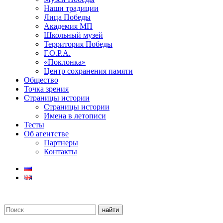
Наши традиции
Лица Победы
Академия МП
Школьный музей
Территория Победы
Г.О.Р.А.
«Поклонка»
Центр сохранения памяти
Общество
Точка зрения
Страницы истории
Страницы истории
Имена в летописи
Тесты
Об агентстве
Партнеры
Контакты