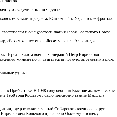
налистов.
Военную академию имени Фрунзе.
лховском, Сталинградском, Южном и 4-м Украинском фронтах,
евастополем и был удостоен звания Героя Советского Союза.
вардейским корпусом в войсках маршала Александра
ика. Перед началом военных операций Петр Кириллович
аждения, минные поля, двигаться вплотную, за огневым валом,
сильные удары».
 и в Прибалтике. В 1948 году окончил Высшие академические
реле 1968 года Кошевому было присвоено звание Маршала
дании, где располагался штаб Сибирского военного округа.
тра Кирилловича Кошевого присвоено Омскому высшему