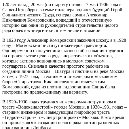
120 лет назад, 20 мая (по старому стилю – 7 мая) 1906 года в
Санкт-Петербурге в семье инженера родился будущий Герой
Социалистического Труда, генерал армии Александр
Николаевич Комаровский, вошедший в отечественную
историю как один из руководителей строительства целого
ряда объектов энергетики, в том числе и атомной.
В 1923 году Александр Комаровский закончил школу, а в 1928
году – Московский институт инженеров транспорта.
Одновременно с получением высшего образования трудился
на строительстве целого ряда энергетических объектов,
которые активно возводились в молодом советском
государстве. Сначала в качестве простого рабочего на
создании линии Москва – Шатура и плотины на реке Москва.
Затем, с 1927 года, – техником и инженером в московском
бюро «Свирьстроя». Как впоследствии отмечал сам
Комаровский, одна из плотин гидростанции Свирь была
построена по предложенному им варианту.
В 1929–1930 годах трудился инженером-конструктором в
тресте «Водоканалстрой» города Москвы, в 1930–1931 годах –
старшим инженером и заведующим гидробюро треста
«Гидротехстрой» и «Спецстройпроект» Москвы. В это время
он привлекался к созданию целого ряда плотин различных
водохранилищ Донбасса.