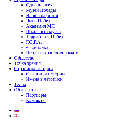
Одна на всех
Музей Победы
Наши традиции
Лица Победы
Академия МП
Школьный музей
Территория Победы
Г.О.Р.А.
«Поклонка»
Центр сохранения памяти
Общество
Точка зрения
Страницы истории
Страницы истории
Имена в летописи
Тесты
Об агентстве
Партнеры
Контакты