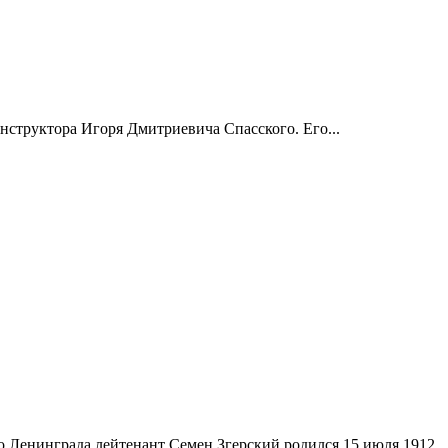
онструктора Игоря Дмитриевича Спасского. Его...
Ленинграда лейтенант Семен Згерский родился 15 июля 1912...