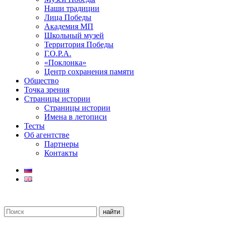
Наши традиции
Лица Победы
Академия МП
Школьный музей
Территория Победы
Г.О.Р.А.
«Поклонка»
Центр сохранения памяти
Общество
Точка зрения
Страницы истории
Страницы истории
Имена в летописи
Тесты
Об агентстве
Партнеры
Контакты