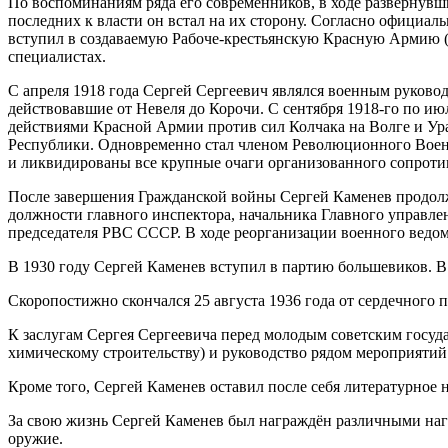
По воспоминаниям ряда его современников, в ходе развернув
последних к власти он встал на их сторону. Согласно официаль
вступил в создаваемую Рабоче-крестьянскую Красную Армию 
специалистах.
С апреля 1918 года Сергей Сергеевич являлся военным руковод
действовавшие от Невеля до Корочи. С сентября 1918-го по 
действиями Красной Армии против сил Колчака на Волге и Ур
Республики. Одновременно стал членом Революционного Военн
и ликвидированы все крупные очаги организованного сопротив
После завершения Гражданской войны Сергей Каменев продолжи
должности главного инспектора, начальника Главного управле
председателя РВС СССР. В ходе реорганизации военного ведо
В 1930 году Сергей Каменев вступил в партию большевиков. В 
Скоропостижно скончался 25 августа 1936 года от сердечного
К заслугам Сергея Сергеевича перед молодым советским госуд
химическому строительству) и руководство рядом мероприяти
Кроме того, Сергей Каменев оставил после себя литературное н
За свою жизнь Сергей Каменев был награждён различными нагр
оружие.