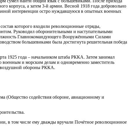
рм сумел найти общий язык с большевиками. После прихода
ого корпуса, а затем 3-й армии. Весной 1918 года добровольно
ранной интервенции остро нуждавшуюся в опытных военных
в состав которого входили революционные отряды,
ронтом. Руководил оборонительными и наступательными
а должность Главнокомандующего Вооружёнными Силами
оводством большевиками была достигнута решительная победа
рта 1925 года – начальником штаба РККА. Затем занимал
по военным и морским делам и одновременно заместитель
вовоздушной обороны РККА.
хима (Общество содействия обороне, авиационному и
роительства.
ерии, в том числе ему дважды вручали Почётное революционное