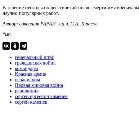
В течение нескольких десятилетий после смерти имя военачаль
научно-популярных работ.
Автор: советник РАРАН к.и.н. С.А. Тарасов
#мп
генеральный штаб
гражданская война
командарм
Красная армия
осоавиахим
Первая мировая война
революция
сергей ергеевич каменев
сергей каменев