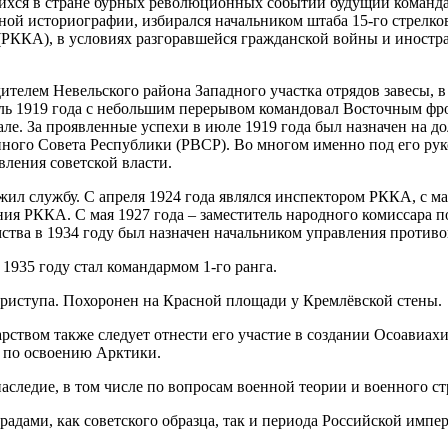
шихся в стране бурных революционных событий будущий команда
ной историографии, избирался начальником штаба 15-го стрелков
(РККА), в условиях разгоравшейся гражданской войны и иност
ителем Невельского района Западного участка отрядов завесы, 
июль 1919 года с небольшим перерывом командовал Восточным ф
але. За проявленные успехи в июле 1919 года был назначен н
ого Совета Республики (РВСР). Во многом именно под его рук
ления советской власти.
л службу. С апреля 1924 года являлся инспектором РККА, с ма
ния РККА. С мая 1927 года – заместитель народного комиссара 
мства в 1934 году был назначен начальником управления проти
1935 году стал командармом 1-го ранга.
 приступа. Похоронен на Красной площади у Кремлёвской стены.
арством также следует отнести его участие в создании Осоавиа
й по освоению Арктики.
аследие, в том числе по вопросам военной теории и военного ст
адами, как советского образца, так и периода Российской имп