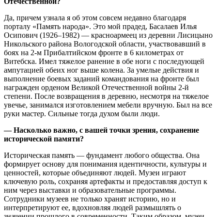
Отечественной?
Да, причем узнала я об этом совсем недавно благодаря
порталу «Память народа». Это мой прадед, Басалаев Илья
Осипович (1926–1982) — красноармеец из деревни Лисицыно
Никольского района Вологодской области, участвовавший в
боях на 2-м Прибалтийском фронте в 6 километрах от
Витебска. Имел тяжелое ранение в обе ноги с последующей
ампутацией обеих ног выше колена. За умелые действия и
выполнение боевых заданий командования на фронте был
награжден орденом Великой Отечественной войны 2-й
степени. После возвращения в деревню, несмотря на тяжелое
увечье, занимался изготовлением мебели вручную. Был на все
руки мастер. Сильные тогда духом были люди.
—
Насколько важно, с вашей точки зрения, сохранение
исторической памяти?
Историческая память — фундамент любого общества. Она
формирует основу для понимания идентичности, культуры и
ценностей, которые объединяют людей. Музеи играют
ключевую роль, сохраняя артефакты и предоставляя доступ к
ним через выставки и образовательные программы.
Сотрудники музеев не только хранят историю, но и
интерпретируют ее, вдохновляя людей размышлять о
значении прошлого в современности. Таким образом, музеи