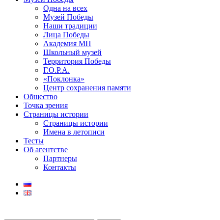
Одна на всех
Музей Победы
Наши традиции
Лица Победы
Академия МП
Школьный музей
Территория Победы
Г.О.Р.А.
«Поклонка»
Центр сохранения памяти
Общество
Точка зрения
Страницы истории
Страницы истории
Имена в летописи
Тесты
Об агентстве
Партнеры
Контакты