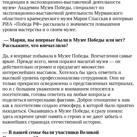
тенденции в экспозиционно-выставочной деятельности
музея» Академии Музея Победы, специалист по
экспозиционно-выставочной деятельности Мурманского
областного краеведческого музея Мария Спасская в интервью
РИА «Победа РФ» рассказала о значимости повышения
уровня мастерства и о своем музее.
—
Мария, вы впервые были в Музее Победы или нет?
Расскажите, что впечатлило?
Да, я впервые побывала в Музее Победы. Впечатления самые
яркие. Прежде всего, меня поразил масштаб музея — он
действительно огромен и предлагает множество
интереснейших выставок. Хотелось бы здесь отметить и
высокий уровень профессионализма сотрудников. Они не
только прекрасно осведомлены о представленных материалах,
но и с большим уважением и вниманием относятся к
посетителям, готовы ответить на любые вопросы и
поделиться интересными фактами. Доброе отношение к нам
как к посетителям создало атмосферу, в которой было приятно
находиться. Оказавшись в Музее Победы, я сразу поняла:
здесь искренне ценят память о героях и не дают забыть о
важнейших страницах отечественной истории.
—
В вашей семье были участники Великой