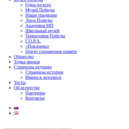
Одна на всех
Музей Победы
Наши традиции
Лица Победы
Академия МП
Школьный музей
Территория Победы
Г.О.Р.А.
«Поклонка»
Центр сохранения памяти
Общество
Точка зрения
Страницы истории
Страницы истории
Имена в летописи
Тесты
Об агентстве
Партнеры
Контакты