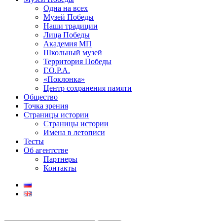
Одна на всех
Музей Победы
Наши традиции
Лица Победы
Академия МП
Школьный музей
Территория Победы
Г.О.Р.А.
«Поклонка»
Центр сохранения памяти
Общество
Точка зрения
Страницы истории
Страницы истории
Имена в летописи
Тесты
Об агентстве
Партнеры
Контакты