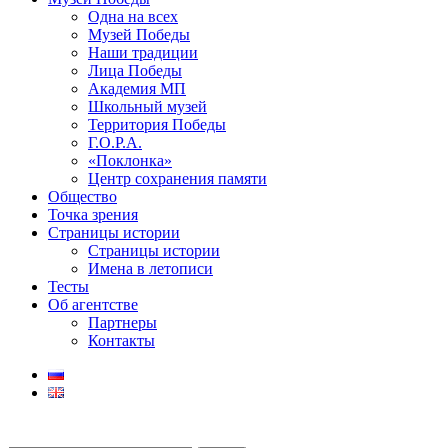
Одна на всех
Музей Победы
Наши традиции
Лица Победы
Академия МП
Школьный музей
Территория Победы
Г.О.Р.А.
«Поклонка»
Центр сохранения памяти
Общество
Точка зрения
Страницы истории
Страницы истории
Имена в летописи
Тесты
Об агентстве
Партнеры
Контакты