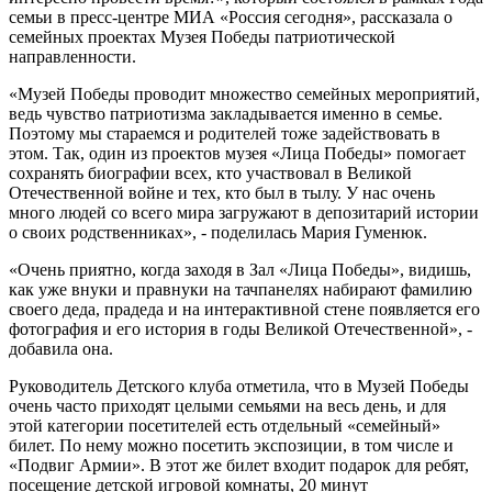
семьи в пресс-центре МИА «Россия сегодня», рассказала о
семейных проектах Музея Победы патриотической
направленности.
«Музей Победы проводит множество семейных мероприятий,
ведь чувство патриотизма закладывается именно в семье.
Поэтому мы стараемся и родителей тоже задействовать в
этом. Так, один из проектов музея «Лица Победы» помогает
сохранять биографии всех, кто участвовал в Великой
Отечественной войне и тех, кто был в тылу. У нас очень
много людей со всего мира загружают в депозитарий истории
о своих родственниках», - поделилась Мария Гуменюк.
«Очень приятно, когда заходя в Зал «Лица Победы», видишь,
как уже внуки и правнуки на тачпанелях набирают фамилию
своего деда, прадеда и на интерактивной стене появляется его
фотография и его история в годы Великой Отечественной», -
добавила она.
Руководитель Детского клуба отметила, что в Музей Победы
очень часто приходят целыми семьями на весь день, и для
этой категории посетителей есть отдельный «семейный»
билет. По нему можно посетить экспозиции, в том числе и
«Подвиг Армии». В этот же билет входит подарок для ребят,
посещение детской игровой комнаты, 20 минут