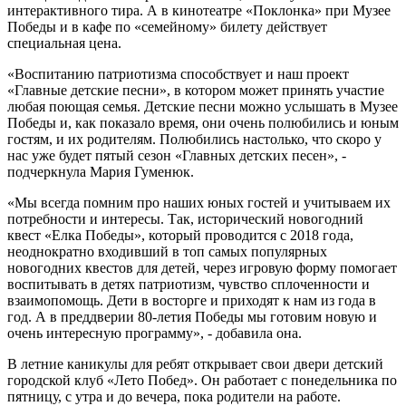
интерактивного тира. А в кинотеатре «Поклонка» при Музее
Победы и в кафе по «семейному» билету действует
специальная цена.
«Воспитанию патриотизма способствует и наш проект
«Главные детские песни», в котором может принять участие
любая поющая семья. Детские песни можно услышать в Музее
Победы и, как показало время, они очень полюбились и юным
гостям, и их родителям. Полюбились настолько, что скоро у
нас уже будет пятый сезон «Главных детских песен», -
подчеркнула Мария Гуменюк.
«Мы всегда помним про наших юных гостей и учитываем их
потребности и интересы. Так, исторический новогодний
квест «Елка Победы», который проводится с 2018 года,
неоднократно входивший в топ самых популярных
новогодних квестов для детей, через игровую форму помогает
воспитывать в детях патриотизм, чувство сплоченности и
взаимопомощь. Дети в восторге и приходят к нам из года в
год. А в преддверии 80-летия Победы мы готовим новую и
очень интересную программу», - добавила она.
В летние каникулы для ребят открывает свои двери детский
городской клуб «Лето Побед». Он работает с понедельника по
пятницу, с утра и до вечера, пока родители на работе.