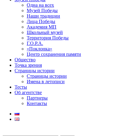
Одна на всех
Музей Победы
Наши традиции
Лица Победы
Академия МП
Школьный музей
Территория Победы
Г.О.Р.А.
«Поклонка»
Центр сохранения памяти
Общество
Точка зрения
Страницы истории
Страницы истории
Имена в летописи
Тесты
Об агентстве
Партнеры
Контакты