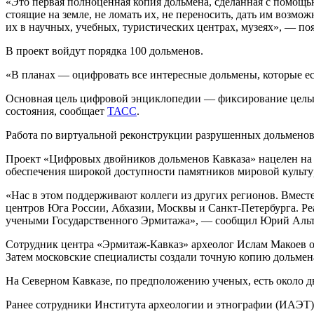
«Это первая полноценная копия дольмена, сделанная с помощью
стоящие на земле, не ломать их, не переносить, дать им возмо
их в научных, учебных, туристических центрах, музеях», — по
В проект войдут порядка 100 дольменов.
«В планах — оцифровать все интересные дольмены, которые ес
Основная цель цифровой энциклопедии — фиксирование целых 
состояния, сообщает
ТАСС
.
Работа по виртуальной реконструкции разрушенных дольменов 
Проект «Цифровых двойников дольменов Кавказа» нацелен на 
обеспечения широкой доступности памятников мировой культур
«Нас в этом поддерживают коллеги из других регионов. Вмест
центров Юга России, Абхазии, Москвы и Санкт-Петербурга. Ре
учеными Государственного Эрмитажа», — сообщил Юрий Альт
Сотрудник центра «Эрмитаж-Кавказ» археолог Ислам Макоев о
Затем московские специалисты создали точную копию дольмен
На Северном Кавказе, по предположению ученых, есть около дв
Ранее сотрудники Института археологии и этнографии (ИАЭ