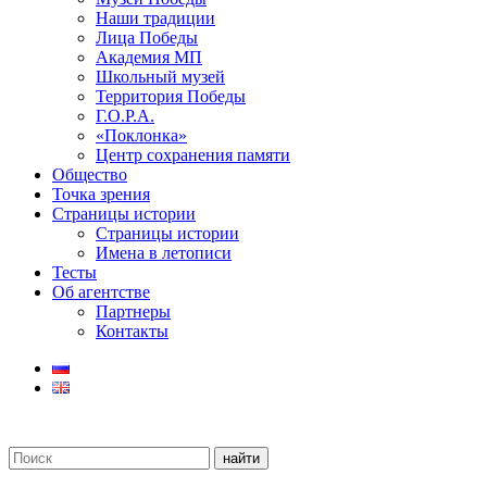
Наши традиции
Лица Победы
Академия МП
Школьный музей
Территория Победы
Г.О.Р.А.
«Поклонка»
Центр сохранения памяти
Общество
Точка зрения
Страницы истории
Страницы истории
Имена в летописи
Тесты
Об агентстве
Партнеры
Контакты