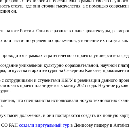
 цифровых технологий в России. Мы в рамках своего научного п
жность стоять, где они стояли тысячелетия, а с помощью соврем
яснил он.
ть на юге России. Они все разные в плане архитектуры, размер
или частично уцелевших дольменов, уточнение их статуса как 
проводится в рамках стратегического проекта университета фе
создание уникальной культурно-образовательной, научной плат
ы, искусства и архитектуры на Северном Кавказе, прокомментир
е с сотрудниками и студентами КБГУ к реализации данного прое
ализовать проект планируется к концу 2025 года. Научное руко
удов.
тметил, что специалисты использовали новую технологию скани
а.
ух тысяч дольменов, и они постараются создать их полную карту
Т) СО РАН
создали виртуальный тур
в Денисову пещеру в Алтайск