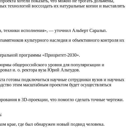
роекта хотели показать, что можно не трогать дольмены,
енных технологий воссоздать их натуральные копии и выставлять
ов, техники исполнения», — уточнил Альберт Саральп.
памятников культурного наследия и объективного контроля их
деральной программы «Приоритет-2030».
формы общероссийского уровня для популяризации и
овал и. о. ректора вуза Юрий Альтудов.
кта готовы подключиться научные сотрудники вузов и научных
водство этим масштабным проектом будет осуществляться
рования в 3D-проекции, что помогло сделать точные чертежи.
.
ом крае, где был обнаружен новый подвид человека.