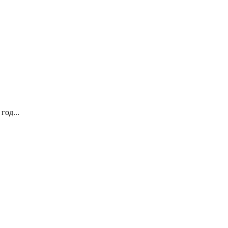
год...