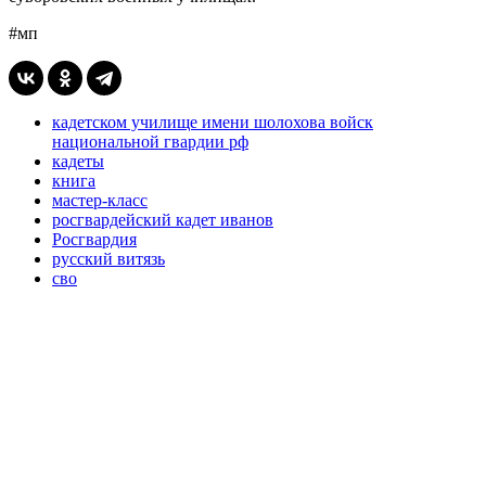
#мп
кадетском училище имени шолохова войск
национальной гвардии рф
кадеты
книга
мастер-класс
росгвардейский кадет иванов
Росгвардия
русский витязь
сво