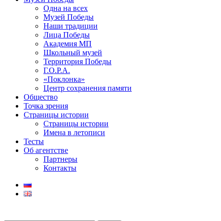
Одна на всех
Музей Победы
Наши традиции
Лица Победы
Академия МП
Школьный музей
Территория Победы
Г.О.Р.А.
«Поклонка»
Центр сохранения памяти
Общество
Точка зрения
Страницы истории
Страницы истории
Имена в летописи
Тесты
Об агентстве
Партнеры
Контакты