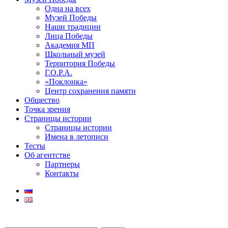
Одна на всех
Музей Победы
Наши традиции
Лица Победы
Академия МП
Школьный музей
Территория Победы
Г.О.Р.А.
«Поклонка»
Центр сохранения памяти
Общество
Точка зрения
Страницы истории
Страницы истории
Имена в летописи
Тесты
Об агентстве
Партнеры
Контакты