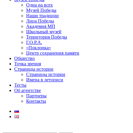
Одна на всех
Музей Победы
Наши традиции
Лица Победы
Академия МП
Школьный музей
Территория Победы
Г.О.Р.А.
«Поклонка»
Центр сохранения памяти
Общество
Точка зрения
Страницы истории
Страницы истории
Имена в летописи
Тесты
Об агентстве
Партнеры
Контакты