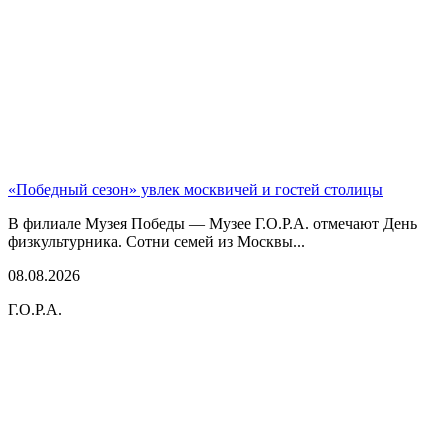
«Победный сезон» увлек москвичей и гостей столицы
В филиале Музея Победы — Музее Г.О.Р.А. отмечают День
физкультурника. Сотни семей из Москвы...
08.08.2026
Г.О.Р.А.