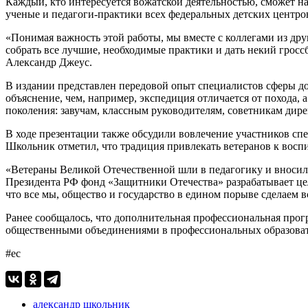
Каждый, кто интересуется вожатской деятельностью, сможет на
ученые и педагоги-практики всех федеральных детских центров
«Понимая важность этой работы, мы вместе с коллегами из др
собрать все лучшие, необходимые практики и дать некий грос
Александр Джеус.
В издании представлен передовой опыт специалистов сферы до
объяснение, чем, например, экспедиция отличается от похода,
поколения: завучам, классным руководителям, советникам ди
В ходе презентации также обсудили вовлечение участников с
Школьник отметил, что традиция привлекать ветеранов к восп
«Ветераны Великой Отечественной шли в педагогику и вносили
Президента РФ фонд «Защитники Отечества» разрабатывает це
что все мы, общество и государство в едином порыве сделаем 
Ранее сообщалось, что дополнительная профессиональная про
общественными объединениями в профессиональных образова
#ес
александр школьник