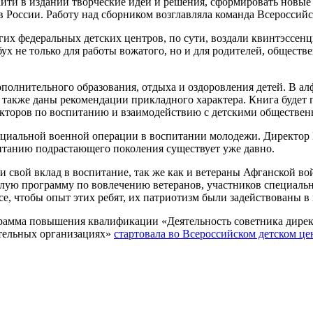
йти в издании творческие идеи и решения, сформировать новые 
 России. Работу над сборником возглавляла команда Всероссийс
угих федеральных детских центров, по сути, воздали квинтэссе
сбух не только для работы вожатого, но и для родителей, обще
полнительного образования, отдыха и оздоровления детей. В ал
 а также даны рекомендации прикладного характера. Книга будет
ректоров по воспитанию и взаимодействию с детскими обществе
пециальной военной операции в воспитании молодежи. Директор
итанию подрастающего поколения существует уже давно.
 свой вклад в воспитание, так же как и ветераны Афганской во
лую программу по вовлечению ветеранов, участников специальн
все, чтобы опыт этих ребят, их патриотизм были задействованы
грамма повышения квалификации «Деятельность советника дире
тельных организациях»
стартовала во Всероссийском детском ц