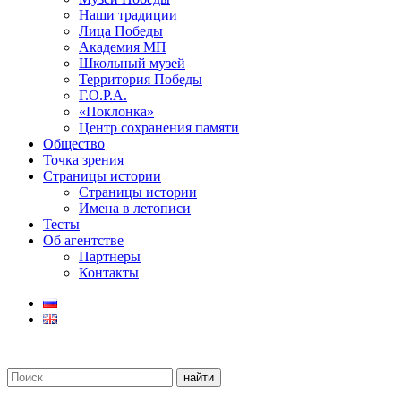
Наши традиции
Лица Победы
Академия МП
Школьный музей
Территория Победы
Г.О.Р.А.
«Поклонка»
Центр сохранения памяти
Общество
Точка зрения
Страницы истории
Страницы истории
Имена в летописи
Тесты
Об агентстве
Партнеры
Контакты