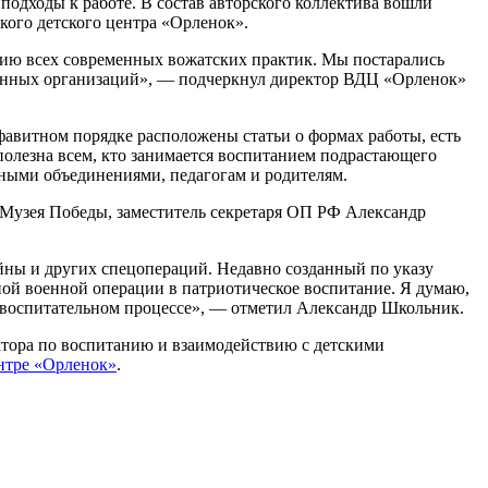
подходы к работе. В состав авторского коллектива вошли
кого детского центра «Орленок».
нцию всех современных вожатских практик. Мы постарались
ственных организаций», — подчеркнул директор ВДЦ «Орленок»
фавитном порядке расположены статьи о формах работы, есть
 полезна всем, кто занимается воспитанием подрастающего
нными объединениями, педагогам и родителям.
 Музея Победы, заместитель секретаря ОП РФ Александр
йны и других спецопераций. Недавно созданный по указу
ой военной операции в патриотическое воспитание. Я думаю,
 в воспитательном процессе», — отметил Александр Школьник.
ктора по воспитанию и взаимодействию с детскими
ентре «Орленок»
.