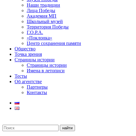
Наши традиции
Лица Победы
Академия МП
Школьный музей
Территория Победы
Г.О.Р.А.
«Поклонка»
Центр сохранения памяти
Общество
Точка зрения
Страницы истории
Страницы истории
Имена в летописи
Тесты
Об агентстве
Партнеры
Контакты