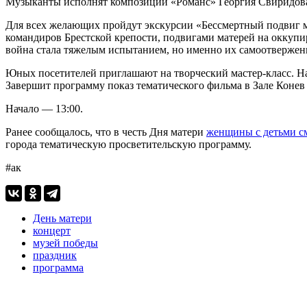
Музыканты исполнят композиции «Романс» Георгия Свиридова,
Для всех желающих пройдут экскурсии «Бессмертный подвиг м
командиров Брестской крепости, подвигами матерей на оккуп
война стала тяжелым испытанием, но именно их самоотвержен
Юных посетителей приглашают на творческий мастер-класс. На
Завершит программу показ тематического фильма в Зале Коне
Начало — 13:00.
Ранее сообщалось, что в честь Дня матери
женщины с детьми см
города тематическую просветительскую программу.
#ак
День матери
концерт
музей победы
праздник
программа