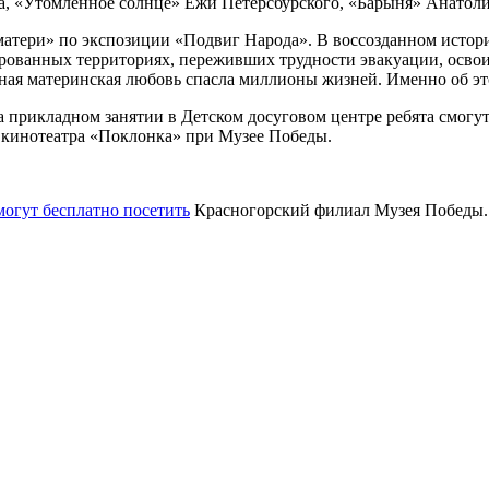
 «Утомленное солнце» Ежи Петерсбурского, «Барыня» Анатолия
атери» по экспозиции «Подвиг Народа». В воссозданном истори
ированных территориях, переживших трудности эвакуации, осв
ная материнская любовь спасла миллионы жизней. Именно об эт
 прикладном занятии в Детском досуговом центре ребята смогу
в кинотеатра «Поклонка» при Музее Победы.
огут бесплатно посетить
Красногорский филиал Музея Победы. 