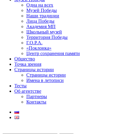
Одна на всех
Музей Победы
Наши традиции
Лица Победы
Академия МП
Школьный музей
Территория Победы
Г.О.Р.А.
«Поклонка»
Центр сохранения памяти
Общество
Точка зрения
Страницы истории
Страницы истории
Имена в летописи
Тесты
Об агентстве
Партнеры
Контакты