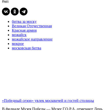
#мп
битва за моску
Великая Отечественная
Красная армия
можайск
можайское направление
мокрое
московская битва
«Победный сезон» увлек москвичей и гостей столицы
В филиале Музея Победы — Музее Г.О.Р.А. отмечают День