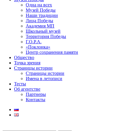
Одна на всех
Музей Победы
Наши традиции
Лица Победы
Академия МП
Школьный музей
Территория Победы
Г.О.Р.А.
«Поклонка»
Центр сохранения памяти
Общество
Точка зрения
Страницы истории
Страницы истории
Имена в летописи
Тесты
Об агентстве
Партнеры
Контакты