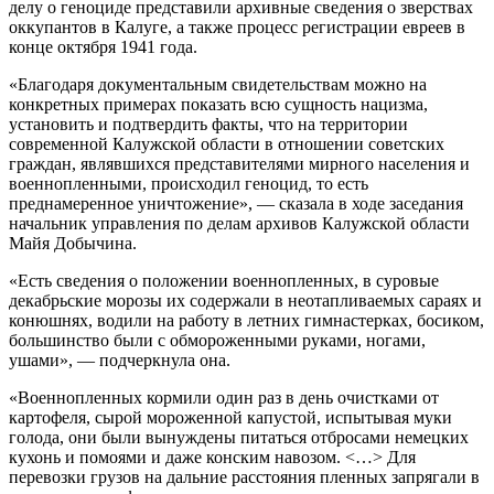
делу о геноциде представили архивные сведения о зверствах
оккупантов в Калуге, а также процесс регистрации евреев в
конце октября 1941 года.
«Благодаря документальным свидетельствам можно на
конкретных примерах показать всю сущность нацизма,
установить и подтвердить факты, что на территории
современной Калужской области в отношении советских
граждан, являвшихся представителями мирного населения и
военнопленными, происходил геноцид, то есть
преднамеренное уничтожение», — сказала в ходе заседания
начальник управления по делам архивов Калужской области
Майя Добычина.
«Есть сведения о положении военнопленных, в суровые
декабрьские морозы их содержали в неотапливаемых сараях и
конюшнях, водили на работу в летних гимнастерках, босиком,
большинство были с обмороженными руками, ногами,
ушами», — подчеркнула она.
«Военнопленных кормили один раз в день очистками от
картофеля, сырой мороженной капустой, испытывая муки
голода, они были вынуждены питаться отбросами немецких
кухонь и помоями и даже конским навозом. <…> Для
перевозки грузов на дальние расстояния пленных запрягали в