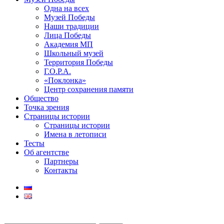
Одна на всех
Музей Победы
Наши традиции
Лица Победы
Академия МП
Школьный музей
Территория Победы
Г.О.Р.А.
«Поклонка»
Центр сохранения памяти
Общество
Точка зрения
Страницы истории
Страницы истории
Имена в летописи
Тесты
Об агентстве
Партнеры
Контакты