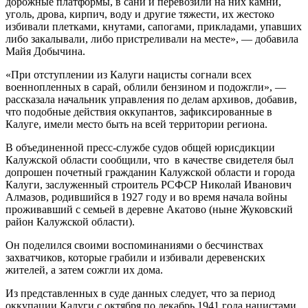
дорожные платформы, в сани и перевозили на них камни,
уголь, дрова, кирпич, воду и другие тяжести, их жестоко
избивали плетками, кнутами, сапогами, прикладами, упавших
либо закалывали, либо пристреливали на месте», — добавила
Майя Добычина.
«При отступлении из Калуги нацисты согнали всех
военнопленных в сарай, облили бензином и подожгли», —
рассказала начальник управления по делам архивов, добавив,
что подобные действия оккупантов, зафиксированные в
Калуге, имели место быть на всей территории региона.
В объединенной пресс-службе судов общей юрисдикции
Калужской области сообщили, что в качестве свидетеля был
допрошен почетный гражданин Калужской области и города
Калуги, заслуженный строитель РСФСР Николай Иванович
Алмазов, родившийся в 1927 году и во время начала войны
проживавший с семьей в деревне Акатово (ныне Жуковский
район Калужской области).
Он поделился своими воспоминаниями о бесчинствах
захватчиков, которые грабили и избивали деревенских
жителей, а затем сожгли их дома.
Из представленных в суде данных следует, что за период
оккупации Калуги с октября по декабрь 1941 года нацистами