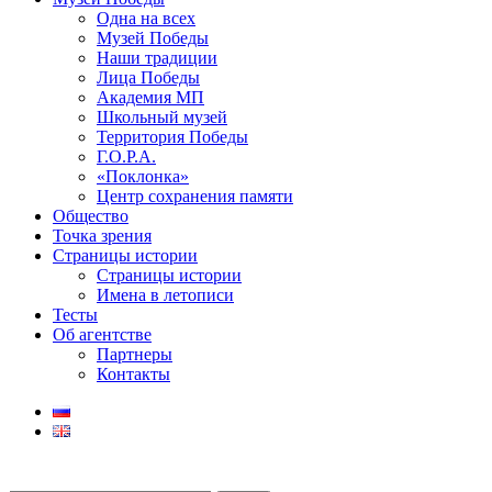
Одна на всех
Музей Победы
Наши традиции
Лица Победы
Академия МП
Школьный музей
Территория Победы
Г.О.Р.А.
«Поклонка»
Центр сохранения памяти
Общество
Точка зрения
Страницы истории
Страницы истории
Имена в летописи
Тесты
Об агентстве
Партнеры
Контакты