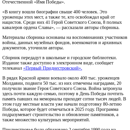
Отечественной «Имя Победы».
«В книгу вошли биографии свыше 400 человек. Это
уроженцы этих мест, а также те, кто освобождал край от
нацистов. Среди них 41 Герой Советского Союза, 8 полных
кавалеров ордена Славы», — рассказали авторы сборника.
Материалы сборника основаны на воспоминаниях участников
войны, данных музейных фондов, военкоматов и архивных
документов, уточнили авторы.
Сборник передадут в школьные и городские библиотеки.
Издание также доступно в электронном виде, сообщает
телеканал
«Первый Приднестровский».
В рядах Красной армии воевало около 400 тыс. уроженцев
Молдавии, подвиги 50 тыс. из них отмечены наградами, 20
получили звание Героя Советского Союза. Война затронула
здесь почти каждую семью, поэтому в День Победы почтить
память павших на мемориалы приходят сотни тысяч людей. В
этом году местные власти уже начали подготовку 80-летию
Победы, которое будет отмечаться в 2025 году. Программа
подразумевает строительство и обновление памятников, а
также множество культурных мероприятий.
Приднестровье было образовано 2 сентября 1990 года на