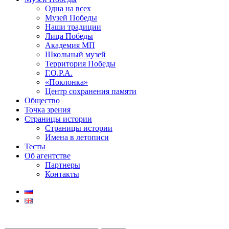
Одна на всех
Музей Победы
Наши традиции
Лица Победы
Академия МП
Школьный музей
Территория Победы
Г.О.Р.А.
«Поклонка»
Центр сохранения памяти
Общество
Точка зрения
Страницы истории
Страницы истории
Имена в летописи
Тесты
Об агентстве
Партнеры
Контакты