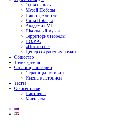
Одна на всех
Музей Победы
Наши традиции
Лица Победы
Академия МП
Школьный музей
Территория Победы
Г.О.Р.А.
«Поклонка»
Центр сохранения памяти
Общество
Точка зрения
Страницы истории
Страницы истории
Имена в летописи
Тесты
Об агентстве
Партнеры
Контакты