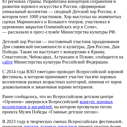
83 регионах страны. Разработана концепция сохранения и
развития хорового искусства в России, сформирован
уникальный коллектив — сводный Детский хор России, в
котором поет 1000 участников. Хор выступал на знаменитых
сценах Мариинского и Большого театров, участвовал в
церемонии закрытия Олимпийских игр в Сочи»,
— рассказали в пресс-службе Министерства культуры РФ.
Детский хор России — постоянный участник празднования
Дня славянской письменности и культуры, Дня России, Дня
Победы. Также он выступает с концертами в Крыму,
Севастополе, Чебоксарах, Астрахани и Пскове, сообщается на
сайте
Министерства культуры Российской Федерации.
С 2014 года ВХО ежегодно проводит Всероссийский хоровой
фестиваль, в котором принимают участие тысячи хоровых
коллективов разных возрастных категорий, начиная от хоров
дошкольников и заканчивая хорами ветеранов.
Ранее сообщалось, что во Всероссийском детском центре
«Орленок» завершился Всероссийский
конкурс хоровых
коллективов и ансамблей
, на котором прозвучали песни
проекта Музея Победы «Главные детские песни».
В 2023 году в творческих сменах Всероссийских фестивалей-
конкурсов
детских духовых оркестров
примут участие более