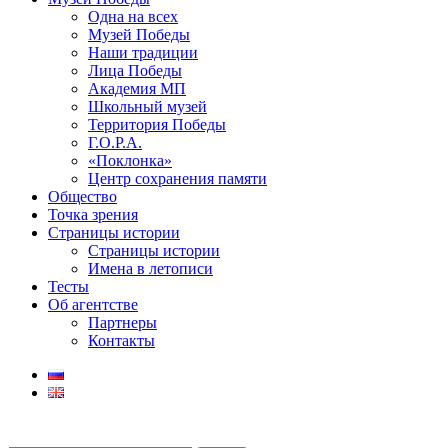
Одна на всех
Музей Победы
Наши традиции
Лица Победы
Академия МП
Школьный музей
Территория Победы
Г.О.Р.А.
«Поклонка»
Центр сохранения памяти
Общество
Точка зрения
Страницы истории
Страницы истории
Имена в летописи
Тесты
Об агентстве
Партнеры
Контакты