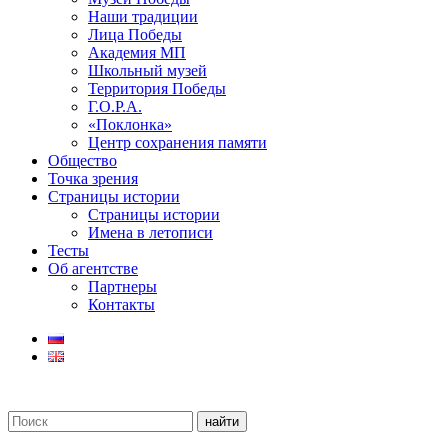
Наши традиции
Лица Победы
Академия МП
Школьный музей
Территория Победы
Г.О.Р.А.
«Поклонка»
Центр сохранения памяти
Общество
Точка зрения
Страницы истории
Страницы истории
Имена в летописи
Тесты
Об агентстве
Партнеры
Контакты