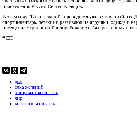
Очень важно искренне верить в хорошее, делать добрые дела к
просвещения России Сергей Кравцов.
В этом году "Елка желаний" проводится уже в четвертый раз. 
спортинвентарь, детские и развивающие игрушки, одежда и нар
посещение мероприятий и опробование себя в различных проф
# ЕП
днр
елка желаний
запорожская область
лнр
херсонская область