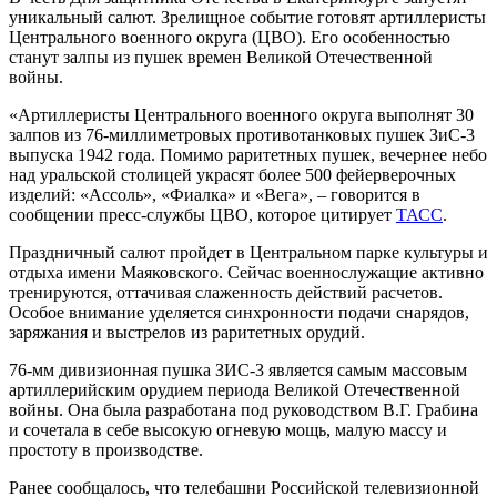
уникальный салют. Зрелищное событие готовят артиллеристы
Центрального военного округа (ЦВО). Его особенностью
станут залпы из пушек времен Великой Отечественной
войны.
«Артиллеристы Центрального военного округа выполнят 30
залпов из 76-миллиметровых противотанковых пушек ЗиС-3
выпуска 1942 года. Помимо раритетных пушек, вечернее небо
над уральской столицей украсят более 500 фейерверочных
изделий: «Ассоль», «Фиалка» и «Вега», – говорится в
сообщении пресс-службы ЦВО, которое цитирует
ТАСС
.
Праздничный салют пройдет в Центральном парке культуры и
отдыха имени Маяковского. Сейчас военнослужащие активно
тренируются, оттачивая слаженность действий расчетов.
Особое внимание уделяется синхронности подачи снарядов,
заряжания и выстрелов из раритетных орудий.
76-мм дивизионная пушка ЗИС-3 является самым массовым
артиллерийским орудием периода Великой Отечественной
войны. Она была разработана под руководством В.Г. Грабина
и сочетала в себе высокую огневую мощь, малую массу и
простоту в производстве.
Ранее сообщалось, что телебашни Российской телевизионной