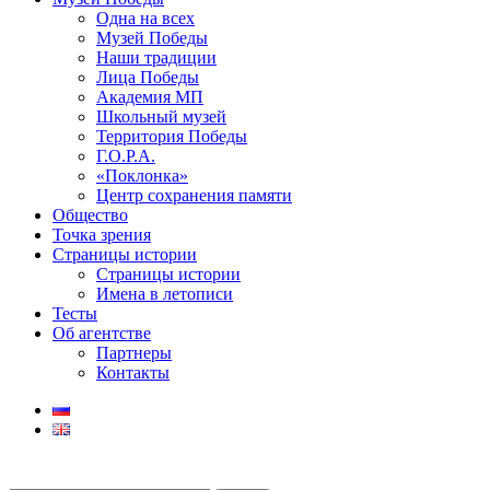
Одна на всех
Музей Победы
Наши традиции
Лица Победы
Академия МП
Школьный музей
Территория Победы
Г.О.Р.А.
«Поклонка»
Центр сохранения памяти
Общество
Точка зрения
Страницы истории
Страницы истории
Имена в летописи
Тесты
Об агентстве
Партнеры
Контакты