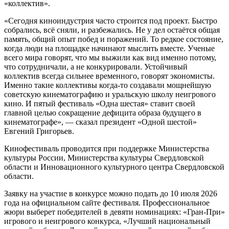
«коллектив».
«Сегодня киноиндустрия часто строится под проект. Быстро
собрались, всё сняли, и разбежались. Не у дел остаётся общая
память, общий опыт побед и поражений. То редкое состояние,
когда люди на площадке начинают мыслить вместе. Ученые
всего мира говорят, что мы выжили как вид именно потому,
что сотрудничали, а не конкурировали. Устойчивый
коллектив всегда сильнее временного, говорят экономисты.
Именно такие коллективы когда-то создавали мощнейшую
советскую кинематографию и уральскую школу неигрового
кино. И пятый фестиваль «Одна шестая» ставит своей
главной целью сокращение дефицита образа будущего в
кинематографе», — сказал президент «Одной шестой»
Евгений Григорьев.
Кинофестиваль проводится при поддержке Министерства
культуры России, Министерства культуры Свердловской
области и Инновационного культурного центра Свердловской
области.
Заявку на участие в конкурсе можно подать до 10 июля 2026
года на официальном сайте фестиваля. Профессиональное
жюри выберет победителей в девяти номинациях: «Гран-При»
игрового и неигрового конкурса, «Лучший национальный