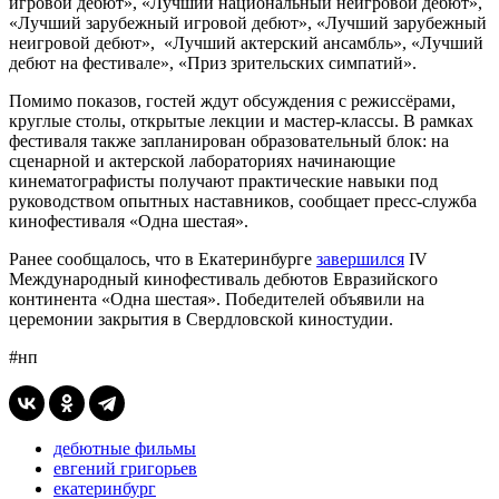
игровой дебют», «Лучший национальный неигровой дебют»,
«Лучший зарубежный игровой дебют», «Лучший зарубежный
неигровой дебют», «Лучший актерский ансамбль», «Лучший
дебют на фестивале», «Приз зрительских симпатий».
Помимо показов, гостей ждут обсуждения с режиссёрами,
круглые столы, открытые лекции и мастер-классы. В рамках
фестиваля также запланирован образовательный блок: на
сценарной и актерской лабораториях начинающие
кинематографисты получают практические навыки под
руководством опытных наставников, сообщает пресс-служба
кинофестиваля «Одна шестая».
Ранее сообщалось, что в Екатеринбурге
завершился
IV
Международный кинофестиваль дебютов Евразийского
континента «Одна шестая». Победителей объявили на
церемонии закрытия в Свердловской киностудии.
#нп
дебютные фильмы
евгений григорьев
екатеринбург