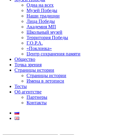
Одна на всех
Музей Победы
Наши традиции
Лица Победы
Академия МП
Школьный музей
Территория Победы
Г.О.Р.А.
«Поклонка»
Центр сохранения памяти
Общество
Точка зрения
Страницы истории
Страницы истории
Имена в летописи
Тесты
Об агентстве
Партнеры
Контакты